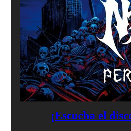
¡Escucha el disc