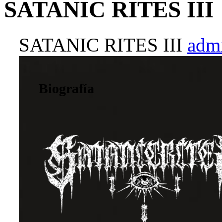
SATANIC RITES III
SATANIC RITES III
adm
Biografía